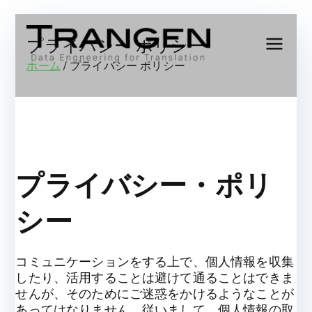
内
容
プライバシー ポリシー
Trang
Data
を
ホーム
プライバシー ポリシー
Engineering
ス
en,
for
キ
Translation
ッ
Inc.
プ
プライバシー・ポリ
シー
コミュニケーションをする上で、個人情報を収集
したり、活用することは避けて通ることはできま
せんが、そのためにご迷惑をかけるようなことが
あってはなりません。従いまして、個人情報の取