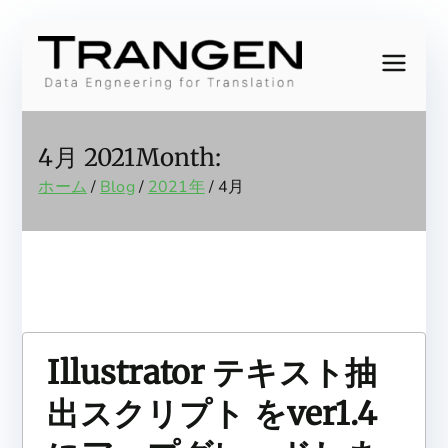
内
容
Trang
Data
を
Engineering
ス
en,
for
キ
4月 2021
Month:
Translation
ッ
Inc.
ホーム
Blog
2021年
4月
プ
Illustrator テキスト抽
出スクリプト をver1.4