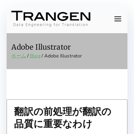
内
容
Trang
Data
を
Engineering
ス
en,
for
キ
Adobe Illustrator
Translation
ッ
Inc.
ホーム
Blog
Adobe Illustrator
プ
翻訳の前処理が翻訳の
品質に重要なわけ