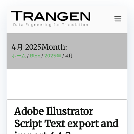
内
容
Trang
Data
を
Engineering
ス
en,
for
キ
4月 2025
Month:
Translation
ッ
Inc.
ホーム
Blog
2025年
4月
プ
Adobe Illustrator
Script Text export and