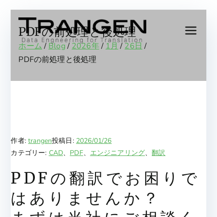
内
容
PDFの前処理と後処理
Trang
Data
を
ホーム
Blog
2026年
1月
26日
Engineering
ス
PDFの前処理と後処理
en,
for
キ
Translation
ッ
Inc.
プ
作者:
trangen
投稿日:
2026/01/26
カテゴリー:
CAD
、
PDF
、
エンジニアリング
、
翻訳
PDFの翻訳でお困りで
はありませんか？