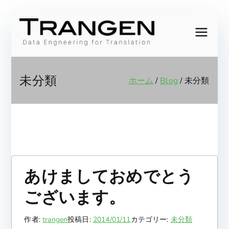
内
容
Trang
Data
を
Engineering
ス
en,
for
キ
未分類
ホーム
Blog
未分類
Translation
ッ
Inc.
プ
あけましておめでとう
ございます。
作者:
trangen
投稿日:
2014/01/11
カテゴリー:
未分類